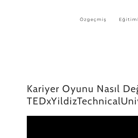
Skip
to
Özgeçmiş
Eğitim
content
Kariyer Oyunu Nasıl De
TEDxYildizTechnicalUni