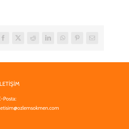
Facebook
X
Reddit
LinkedIn
WhatsApp
Pinterest
Email
İLETİŞİM
E-Posta:
iletisim@ozlemsokmen.com