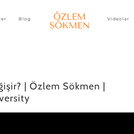
ler
Blog
Videolar
ğişir? | Özlem Sökmen |
versity